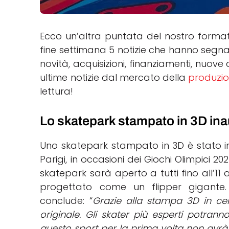
Ecco un’altra puntata del nostro format
fine settimana 5 notizie che hanno segnato 
novità, acquisizioni, finanziamenti, nuove
ultime notizie dal mercato della
produzio
lettura!
Lo skatepark stampato in 3D inau
Uno skatepark stampato in 3D è stato in
Parigi, in occasioni dei Giochi Olimpici 20
skatepark sarà aperto a tutti fino all’11
progettato come un flipper gigante. 
conclude: “
Grazie alla stampa 3D in ce
originale. Gli skater più esperti potran
questo sport per la prima volta non avrà p