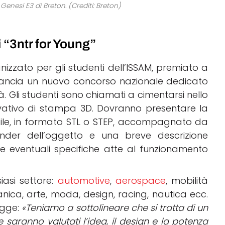
Genesi E3 di Breton. (Crediti: Breton)
i “3ntr for Young”
izzato per gli studenti dell’ISSAM, premiato a
ancia un nuovo concorso nazionale dedicato
sità. Gli studenti sono chiamati a cimentarsi nello
ovativo di stampa 3D. Dovranno presentare la
bile, in formato STL o STEP, accompagnato da
der dell’oggetto e una breve descrizione
le eventuali specifiche atte al funzionamento
iasi settore:
automotive
,
aerospace
, mobilità
nica, arte, moda, design, racing, nautica ecc.
egge:
«Teniamo a sottolineare che si tratta di un
e saranno valutati l’idea, il design e la potenza