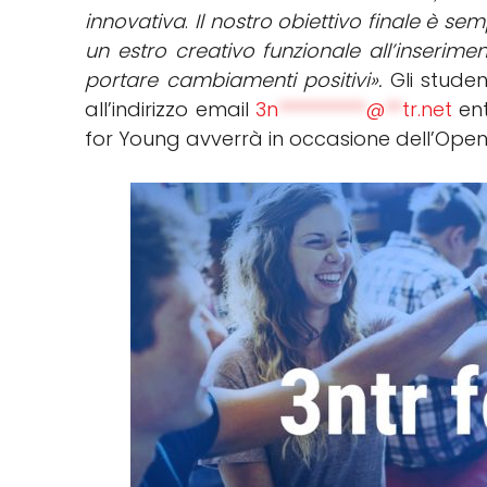
innovativa
.
Il nostro obiettivo finale è se
un estro creativo funzionale all’inserim
portare cambiamenti positivi».
Gli studen
all’indirizzo email
3n
**********
@
**
tr.net
ent
for Young avverrà in occasione dell’Open 