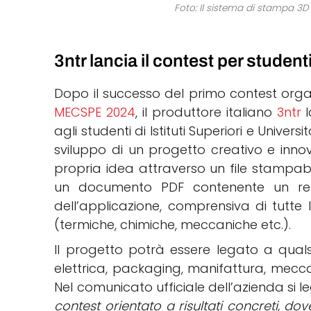
Foto: Il sistema di stampa 3D 
3ntr lancia il contest per student
Dopo il successo del primo contest organ
MECSPE 2024
, il produttore italiano
3ntr
l
agli studenti di Istituti Superiori e Univer
sviluppo di un progetto creativo e inn
propria idea attraverso un file stampa
un documento PDF contenente un ren
dell’applicazione, comprensiva di tutte 
(termiche, chimiche, meccaniche etc.).
Il progetto potrà essere legato a quals
elettrica, packaging, manifattura, mecca
Nel comunicato ufficiale dell’azienda si l
contest orientato a risultati concreti, dov