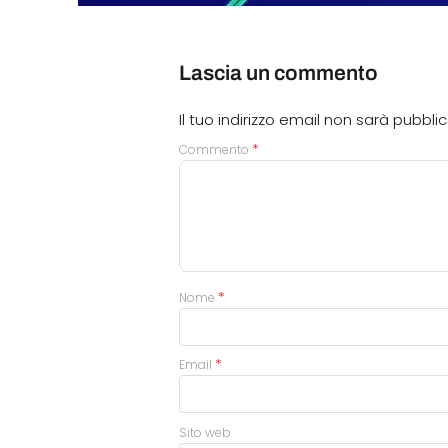
Lascia un commento
Il tuo indirizzo email non sarà pubbli
*
Commento
*
Nome
*
Email
Sito web