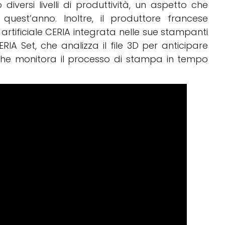
 diversi livelli di produttività, un aspetto che
uest’anno. Inoltre, il produttore francese
 artificiale CERIA integrata nelle sue stampanti
IA Set, che analizza il file 3D per anticipare
, che monitora il processo di stampa in tempo