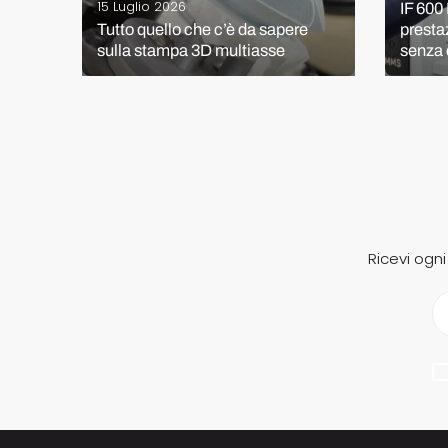
15 Luglio 2026
o:
IF 600 
to
Tutto quello che c’è da sapere
presta
sulla stampa 3D multiasse
senza
Ricevi ogn