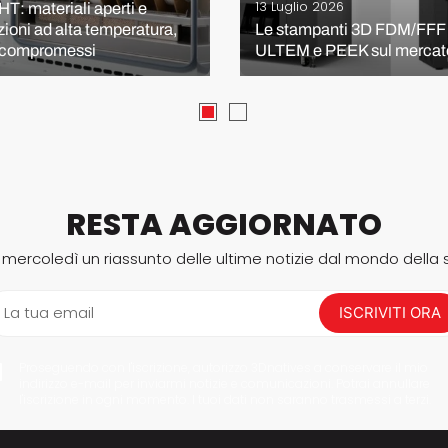
13 Luglio 2026
HT: materiali aperti e
zioni ad alta temperatura,
Le stampanti 3D FDM/FFF 
 compromessi
ULTEM e PEEK sul mercat
RESTA AGGIORNATO
i mercoledì un riassunto delle ultime notizie dal mondo della
La tua email
ISCRIVITI ORA
Proseguendo con l'iscrizione, autorizzo 3Dnatives a conservare il mio
indirizzo e-mail per inviarmi notizie e comunicazioni. Potrai annullare
l'iscrizione in ogni momento. I tuoi dati non saranno trasmessi a terzi.