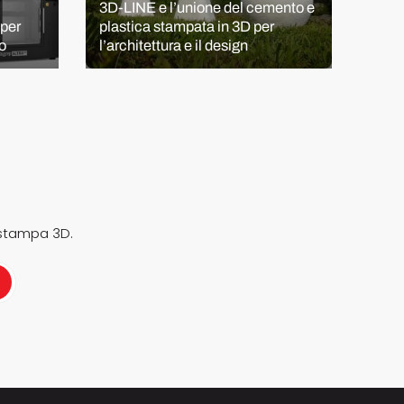
3D-LINE e l’unione del cemento e
NPE2
per
plastica stampata in 3D per
addi
o
l’architettura e il design
man
 stampa 3D.