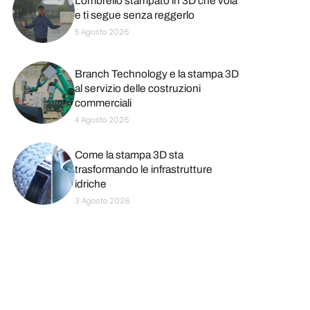
L’ombrello stampato in 3D che vola
e ti segue senza reggerlo
5 Agosto 2026
Branch Technology e la stampa 3D
al servizio delle costruzioni
commerciali
4 Agosto 2026
Come la stampa 3D sta
trasformando le infrastrutture
idriche
3 Agosto 2026