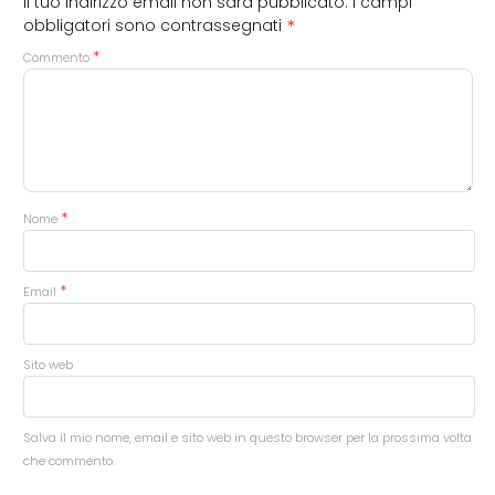
Il tuo indirizzo email non sarà pubblicato.
I campi
*
obbligatori sono contrassegnati
*
Commento
*
Nome
*
Email
Sito web
Salva il mio nome, email e sito web in questo browser per la prossima volta
che commento.