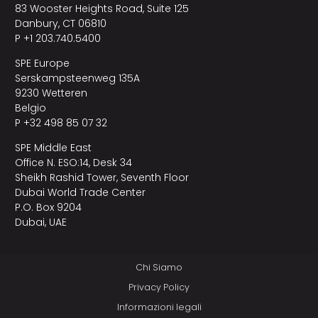
83 Wooster Heights Road, Suite 125
Danbury, CT 06810
P +1 203.740.5400
SPE Europe
Serskampsteenweg 135A
9230 Wetteren
Belgio
P +32 498 85 07 32
SPE Middle East
Office N. ESO:14, Desk 34
Sheikh Rashid Tower, Seventh Floor
Dubai World Trade Center
P.O. Box 9204
Dubai, UAE
Chi Siamo
Privacy Policy
Informazioni legali