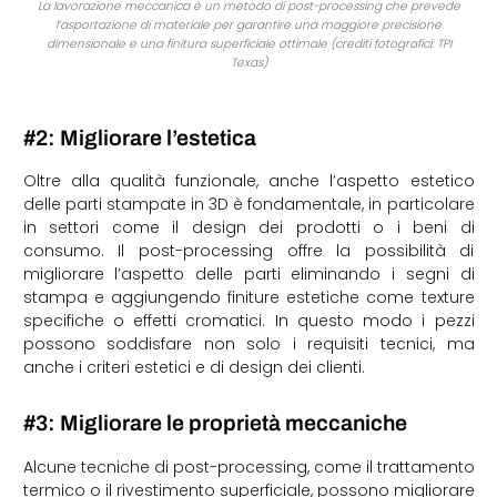
La lavorazione meccanica è un metodo di post-processing che prevede
l’asportazione di materiale per garantire una maggiore precisione
dimensionale e una finitura superficiale ottimale (crediti fotografici: TPI
Texas)
#2: Migliorare l’estetica
Oltre alla qualità funzionale, anche l’aspetto estetico
delle parti stampate in 3D è fondamentale, in particolare
in settori come il design dei prodotti o i beni di
consumo. Il post-processing offre la possibilità di
migliorare l’aspetto delle parti eliminando i segni di
stampa e aggiungendo finiture estetiche come texture
specifiche o effetti cromatici. In questo modo i pezzi
possono soddisfare non solo i requisiti tecnici, ma
anche i criteri estetici e di design dei clienti.
#3: Migliorare le proprietà meccaniche
Alcune tecniche di post-processing, come il trattamento
termico o il rivestimento superficiale, possono migliorare