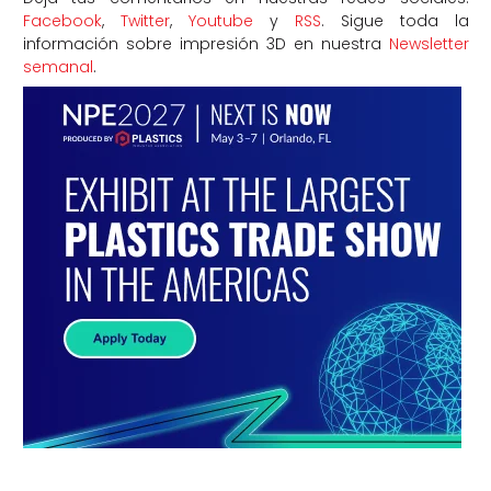
Facebook
,
Twitter
,
Youtube
y
RSS
. Sigue toda la
información sobre impresión 3D en nuestra
Newsletter
semanal
.