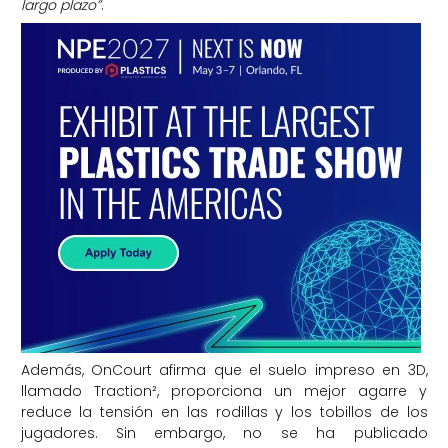
largo plazo”
.
Además, OnCourt afirma que el suelo impreso en 3D,
llamado Traction², proporciona un mejor agarre y
reduce la tensión en las rodillas y los tobillos de los
jugadores. Sin embargo, no se ha publicado