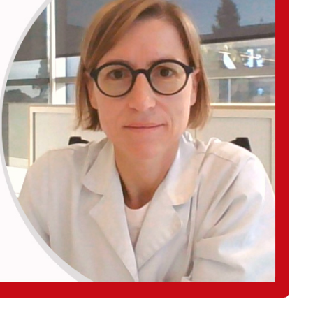
Negocios
Rankings 3D
Softwares 3D
Vídeos