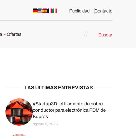
Publicidad
Contacto
a
Ofertas
Buscar
esión 3D
rs de impresión 3D
ña:
bricación
arcelona
LAS ÚLTIMAS ENTREVISTAS
stribuidores y
sión 3D en
#Startup3D: el filamento de cobre
conductor para electrónica FDM de
Kupros
México
agosto 6, 2026