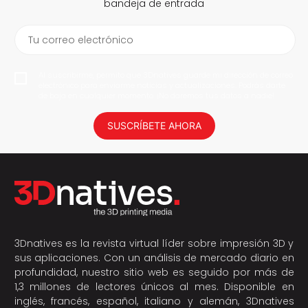
bandeja de entrada
Tu correo electrónico
Al suscribirme, permito que 3Dnatives guarde mi dirección de correo
electrónico para enviarme noticias y actualizaciones. Podrás darte
de baja en cualquier momento. ¡No daremos tus datos a nadie!
SUSCRÍBETE AHORA
3Dnatives es la revista virtual líder sobre impresión 3D y
sus aplicaciones. Con un análisis de mercado diario en
profundidad, nuestro sitio web es seguido por más de
1,3 millones de lectores únicos al mes. Disponible en
inglés, francés, español, italiano y alemán, 3Dnatives