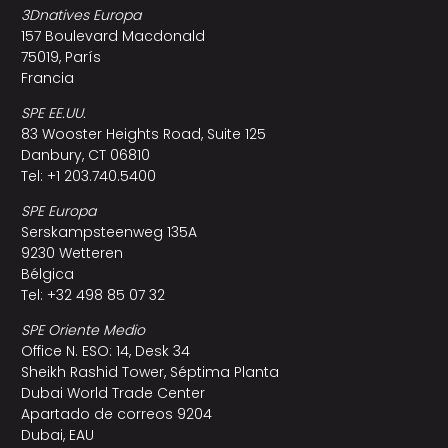
3Dnatives Europa
157 Boulevard Macdonald
75019, París
Francia
SPE EE.UU.
83 Wooster Heights Road, Suite 125
Danbury, CT 06810
Tel: +1 203.740.5400
SPE Europa
Serskampsteenweg 135A
9230 Wetteren
Bélgica
Tel: +32 498 85 07 32
SPE Oriente Medio
Office N. ESO: 14, Desk 34
Sheikh Rashid Tower, Séptima Planta
Dubai World Trade Center
Apartado de correos 9204
Dubai, EAU