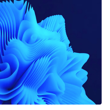
Negocios
Rankings 3D
Softwares 3D
Vídeos