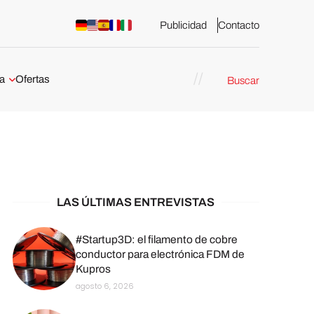
Publicidad
Contacto
a
Ofertas
Buscar
esión 3D
rs de impresión 3D
ña:
bricación
arcelona
LAS ÚLTIMAS ENTREVISTAS
stribuidores y
sión 3D en
#Startup3D: el filamento de cobre
conductor para electrónica FDM de
Kupros
México
agosto 6, 2026