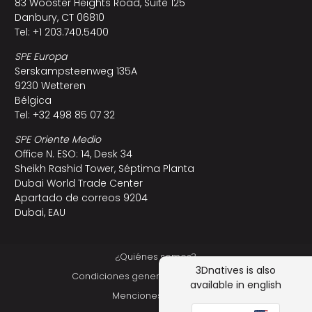
83 Wooster Heights Road, Suite 125
Danbury, CT 06810
Tel: +1 203.740.5400
SPE Europa
Serskampsteenweg 135A
9230 Wetteren
Bélgica
Tel: +32 498 85 07 32
SPE Oriente Medio
Office N. ESO: 14, Desk 34
Sheikh Rashid Tower, Séptima Planta
Dubai World Trade Center
Apartado de correos 9204
Dubai, EAU
¿Quiénes somos?
3Dnatives is also
Condiciones generales de utilización
available in english
Menciones Legales