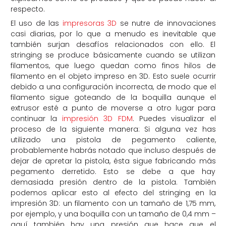
respecto.
El uso de las
impresoras 3D
se nutre de innovaciones
casi diarias, por lo que a menudo es inevitable que
también surjan desafíos relacionados con ello. El
stringing se produce básicamente cuando se utilizan
filamentos, que luego quedan como finos hilos de
filamento en el objeto impreso en 3D. Esto suele ocurrir
debido a una configuración incorrecta, de modo que el
filamento sigue goteando de la boquilla aunque el
extrusor esté a punto de moverse a otro lugar para
continuar la
impresión 3D FDM
. Puedes visualizar el
proceso de la siguiente manera: Si alguna vez has
utilizado una pistola de pegamento caliente,
probablemente habrás notado que incluso después de
dejar de apretar la pistola, ésta sigue fabricando más
pegamento derretido. Esto se debe a que hay
demasiada presión dentro de la pistola. También
podemos aplicar esto al efecto del stringing en la
impresión 3D: un filamento con un tamaño de 1,75 mm,
por ejemplo, y una boquilla con un tamaño de 0,4 mm –
aquí también hay una presión que hace que el