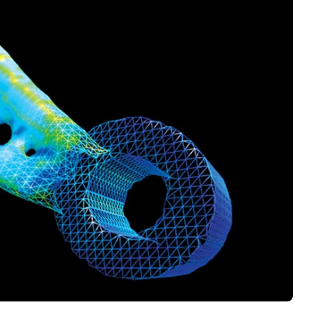
Negocios
Rankings 3D
Softwares 3D
Vídeos