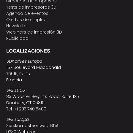
Directorio de empresas
Tests de impresoras 3D
Agenda de eventos
Ofertas de empleo
Newsletter
Webinars de impresión 3D
Publicidad
LOCALIZACIONES
3Dnatives Europa
157 Boulevard Macdonald
75019, París
Francia
SPE EE.UU.
83 Wooster Heights Road, Suite 125
Danbury, CT 06810
Tel: +1 203.740.5400
SPE Europa
Serskampsteenweg 135A
9230 Wetteren