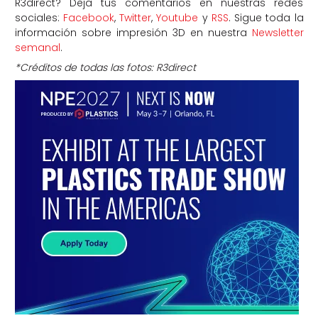
R3direct? Deja tus comentarios en nuestras redes
sociales:
Facebook
,
Twitter
,
Youtube
y
RSS
. Sigue toda la
información sobre impresión 3D en nuestra
Newsletter
semanal
.
*Créditos de todas las fotos: R3direct