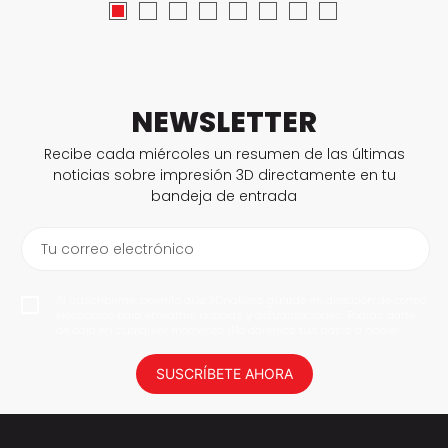
NEWSLETTER
Recibe cada miércoles un resumen de las últimas
noticias sobre impresión 3D directamente en tu
bandeja de entrada
Tu correo electrónico
Al suscribirme, permito que 3Dnatives guarde mi dirección de correo
electrónico para enviarme noticias y actualizaciones. Podrás darte
de baja en cualquier momento. ¡No daremos tus datos a nadie!
SUSCRÍBETE AHORA