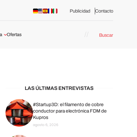
Publicidad
Contacto
a
Ofertas
Buscar
esión 3D
rs de impresión 3D
ña:
bricación
arcelona
LAS ÚLTIMAS ENTREVISTAS
stribuidores y
sión 3D en
#Startup3D: el filamento de cobre
conductor para electrónica FDM de
Kupros
México
agosto 6, 2026