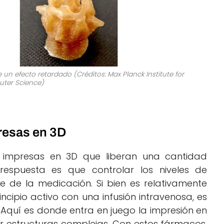
un efecto retardado (Créditos: Max Planck Institute for
ter Science)
presas en 3D
s impresas en 3D que liberan una cantidad
spuesta es que controlar los niveles de
e de la medicación. Si bien es relativamente
incipio activo con una infusión intravenosa, es
 Aquí es donde entra en juego la impresión en
r estructuras complejas. Con estos fármacos,