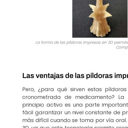
La forma de las píldoras impresas en 3D permite 
Compu
Las ventajas de las píldoras im
Pero, ¿para qué sirven estas píldora
cronometrada de medicamento? La re
principio activo es una parte important
fácil garantizar un nivel constante de pr
más difícil cuando se toma por vía oral.
3D, ya que esta tecnología permite crea