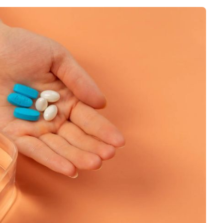
Negocios
Rankings 3D
Softwares 3D
Vídeos