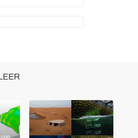
LEER
s con