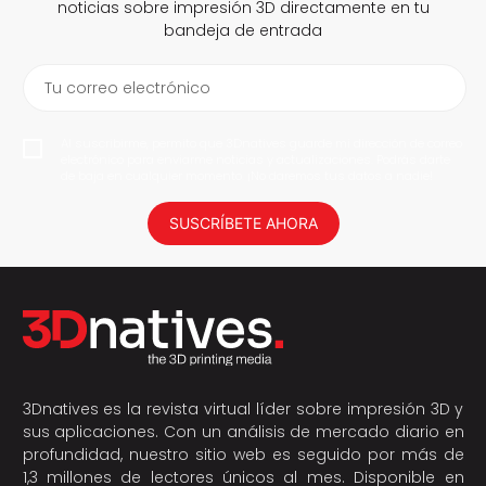
noticias sobre impresión 3D directamente en tu
bandeja de entrada
Tu correo electrónico
Al suscribirme, permito que 3Dnatives guarde mi dirección de correo
electrónico para enviarme noticias y actualizaciones. Podrás darte
de baja en cualquier momento. ¡No daremos tus datos a nadie!
SUSCRÍBETE AHORA
3Dnatives es la revista virtual líder sobre impresión 3D y
sus aplicaciones. Con un análisis de mercado diario en
profundidad, nuestro sitio web es seguido por más de
1,3 millones de lectores únicos al mes. Disponible en