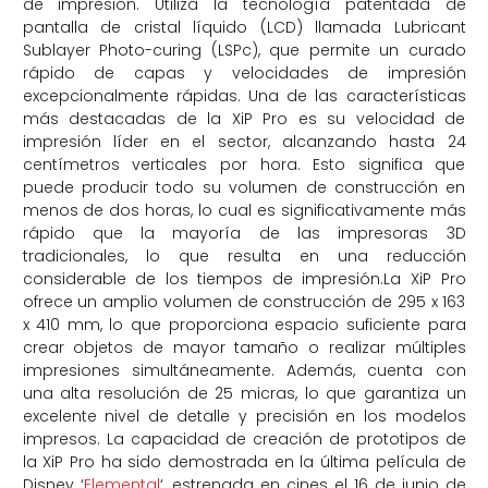
de impresión. Utiliza la tecnología patentada de
pantalla de cristal líquido (LCD) llamada Lubricant
Sublayer Photo-curing (LSPc), que permite un curado
rápido de capas y velocidades de impresión
excepcionalmente rápidas. Una de las características
más destacadas de la XiP Pro es su velocidad de
impresión líder en el sector, alcanzando hasta 24
centímetros verticales por hora. Esto significa que
puede producir todo su volumen de construcción en
menos de dos horas, lo cual es significativamente más
rápido que la mayoría de las impresoras 3D
tradicionales, lo que resulta en una reducción
considerable de los tiempos de impresión.La XiP Pro
ofrece un amplio volumen de construcción de 295 x 163
x 410 mm, lo que proporciona espacio suficiente para
crear objetos de mayor tamaño o realizar múltiples
impresiones simultáneamente. Además, cuenta con
una alta resolución de 25 micras, lo que garantiza un
excelente nivel de detalle y precisión en los modelos
impresos. La capacidad de creación de prototipos de
la XiP Pro ha sido demostrada en la última película de
Disney ‘
Elemental
‘, estrenada en cines el 16 de junio de