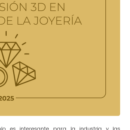
Negocios
Rankings 3D
Softwares 3D
Vídeos
lo es interesante para la industria y las