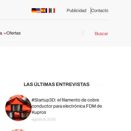
Publicidad
Contacto
a
Ofertas
Buscar
esión 3D
rs de impresión 3D
ña:
bricación
arcelona
LAS ÚLTIMAS ENTREVISTAS
stribuidores y
sión 3D en
#Startup3D: el filamento de cobre
conductor para electrónica FDM de
Kupros
México
agosto 6, 2026