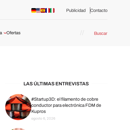
Publicidad
Contacto
a
Ofertas
Buscar
esión 3D
rs de impresión 3D
ña:
bricación
arcelona
LAS ÚLTIMAS ENTREVISTAS
stribuidores y
sión 3D en
#Startup3D: el filamento de cobre
conductor para electrónica FDM de
Kupros
México
agosto 6, 2026