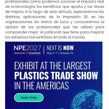
profesionales como podemos conocer el impacto real
de la tecnología, los beneficios que aporta y las áreas
de mejora. A lo largo de este artículo, exploraremos las
distintas aplicaciones de la impresión 3D en las
organizaciones sin ánimo de lucro y conoceremos la
opinión de los profesionales que las utilizan para
comprender mejor el potencial que tiene para mejorar
los esfuerzos humanitarios en todo el mundo.