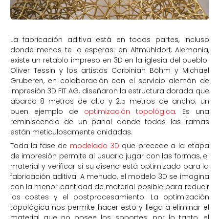
La fabricación aditiva está en todas partes, incluso
donde menos te lo esperas: en Altmühldorf, Alemania,
existe un retablo impreso en 3D en la iglesia del pueblo.
Oliver Tessin y los artistas Corbinian Böhm y Michael
Gruberen, en colaboración con el servicio alemán de
impresión 3D FIT AG, diseñaron la estructura dorada que
abarca 8 metros de alto y 2.5 metros de ancho; un
buen ejemplo de
optimización topológica
. Es una
reminiscencia de un panal donde todas las ramas
están meticulosamente anidadas.
Toda la fase de
modelado 3D
que precede a la etapa
de impresión permite al usuario jugar con las formas, el
material y verificar si su diseño está optimizado para la
fabricación aditiva. A menudo, el modelo 3D se imagina
con la menor cantidad de material posible para reducir
los costes y el postprocesamiento. La optimización
topológica nos permite hacer esto y llega a eliminar el
material que no posee los soportes: por lo tanto, el