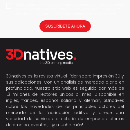
Al suscribirme, permito que 3Dnatives guarde mi dirección de correo
electrónico para enviarme noticias y actualizaciones. Podrás darte
de baja en cualquier momento. ¡No daremos tus datos a nadie!
SUSCRÍBETE AHORA
3Dnatives es la revista virtual líder sobre impresión 3D y
sus aplicaciones. Con un análisis de mercado diario en
profundidad, nuestro sitio web es seguido por más de
1,3 millones de lectores únicos al mes. Disponible en
inglés, francés, español, italiano y alemán, 3Dnatives
cubre las novedades de los principales actores del
mercado de la fabricación aditiva y ofrece una
variedad de servicios: directorio de empresas, ofertas
de empleo, eventos,… ¡y mucho más!