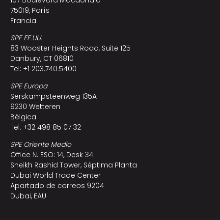
157 Boulevard Macdonald
75019, París
Francia
SPE EE.UU.
83 Wooster Heights Road, Suite 125
Danbury, CT 06810
Tel: +1 203.740.5400
SPE Europa
Serskampsteenweg 135A
9230 Wetteren
Bélgica
Tel: +32 498 85 07 32
SPE Oriente Medio
Office N. ESO: 14, Desk 34
Sheikh Rashid Tower, Séptima Planta
Dubai World Trade Center
Apartado de correos 9204
Dubai, EAU