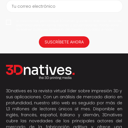
Tu correo electrónico
Al suscribirme, permito que 3Dnatives guarde mi dirección de correo
electrónico para enviarme noticias y actualizaciones. Podrás darte
de baja en cualquier momento. ¡No daremos tus datos a nadie!
SUSCRÍBETE AHORA
3Dnatives es la revista virtual líder sobre impresión 3D y
sus aplicaciones. Con un análisis de mercado diario en
profundidad, nuestro sitio web es seguido por más de
1,3 millones de lectores únicos al mes. Disponible en
inglés, francés, español, italiano y alemán, 3Dnatives
cubre las novedades de los principales actores del
mercado de la fabricación aditiva y ofrece una