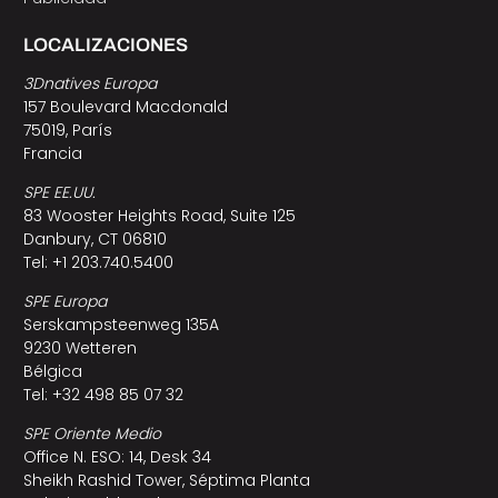
LOCALIZACIONES
3Dnatives Europa
157 Boulevard Macdonald
75019, París
Francia
SPE EE.UU.
83 Wooster Heights Road, Suite 125
Danbury, CT 06810
Tel: +1 203.740.5400
SPE Europa
Serskampsteenweg 135A
9230 Wetteren
Bélgica
Tel: +32 498 85 07 32
SPE Oriente Medio
Office N. ESO: 14, Desk 34
Sheikh Rashid Tower, Séptima Planta