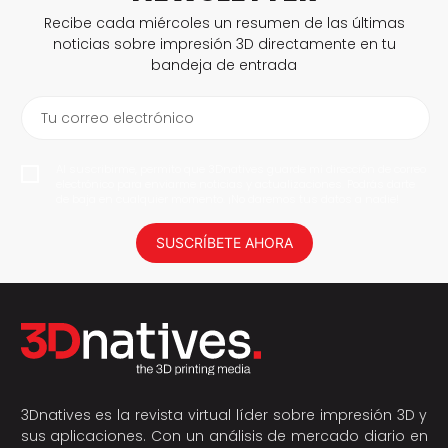
Recibe cada miércoles un resumen de las últimas
noticias sobre impresión 3D directamente en tu
bandeja de entrada
Tu correo electrónico
Al suscribirme, permito que 3Dnatives guarde mi dirección de correo
electrónico para enviarme noticias y actualizaciones. Podrás darte
de baja en cualquier momento. ¡No daremos tus datos a nadie!
SUSCRÍBETE AHORA
3Dnatives es la revista virtual líder sobre impresión 3D y
sus aplicaciones. Con un análisis de mercado diario en