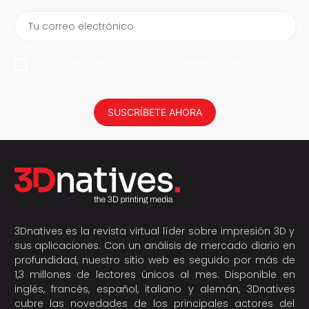
Tu correo electrónico
Al suscribirme, permito que 3Dnatives guarde mi dirección de correo
electrónico para enviarme noticias y actualizaciones. Podrás darte
de baja en cualquier momento. ¡No daremos tus datos a nadie!
SUSCRÍBETE AHORA
3Dnatives es la revista virtual líder sobre impresión 3D y
sus aplicaciones. Con un análisis de mercado diario en
profundidad, nuestro sitio web es seguido por más de
1,3 millones de lectores únicos al mes. Disponible en
inglés, francés, español, italiano y alemán, 3Dnatives
cubre las novedades de los principales actores del