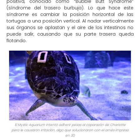
positiva, conocido como “Bubble Butt Syndrome”
(síndrome del trasero burbuja). Lo que hace este
síndrome es cambiar la posición horizontal de las
tortugas a una posición vertical. Al nadar verticalmente
sus órganos se aplastan y el aire de los intestinos no
puede salir, causando que su parte trasera queda
flotando.
El Mystic Aquarium intentó adherir pesas al caparazón de Charlotte
pero le causaron irritación, algo que solucionaron con el arnés impreso
en 3D