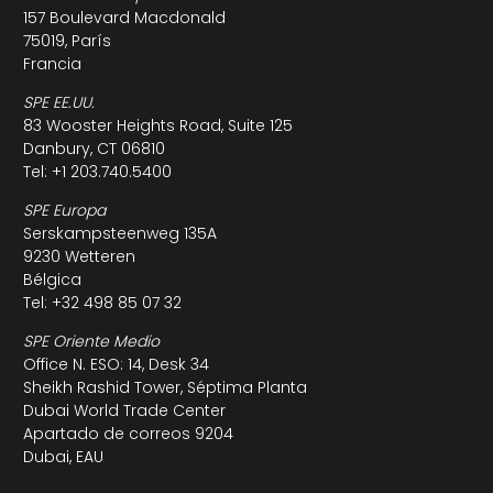
157 Boulevard Macdonald
75019, París
Francia
SPE EE.UU.
83 Wooster Heights Road, Suite 125
Danbury, CT 06810
Tel: +1 203.740.5400
SPE Europa
Serskampsteenweg 135A
9230 Wetteren
Bélgica
Tel: +32 498 85 07 32
SPE Oriente Medio
Office N. ESO: 14, Desk 34
Sheikh Rashid Tower, Séptima Planta
Dubai World Trade Center
Apartado de correos 9204
Dubai, EAU