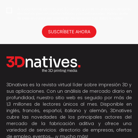
Al suscribirme, permito que 3Dnatives guarde mi dirección de correo
electrónico para enviarme noticias y actualizaciones. Podrás darte
de baja en cualquier momento. ¡No daremos tus datos a nadie!
SUSCRÍBETE AHORA
3Dnatives es la revista virtual líder sobre impresión 3D y
sus aplicaciones. Con un análisis de mercado diario en
profundidad, nuestro sitio web es seguido por más de
1,3 millones de lectores únicos al mes. Disponible en
inglés, francés, español, italiano y alemán, 3Dnatives
cubre las novedades de los principales actores del
mercado de la fabricación aditiva y ofrece una
variedad de servicios: directorio de empresas, ofertas
de empleo, eventos,… ¡y mucho más!