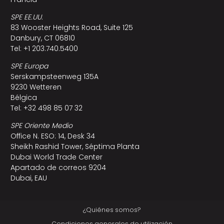
SPE EE.UU.
83 Wooster Heights Road, Suite 125
Danbury, CT 06810
Tel: +1 203.740.5400
SPE Europa
Serskampsteenweg 135A
9230 Wetteren
Bélgica
Tel: +32 498 85 07 32
SPE Oriente Medio
Office N. ESO: 14, Desk 34
Sheikh Rashid Tower, Séptima Planta
Dubai World Trade Center
Apartado de correos 9204
Dubai, EAU
¿Quiénes somos?
Condiciones generales de utilización