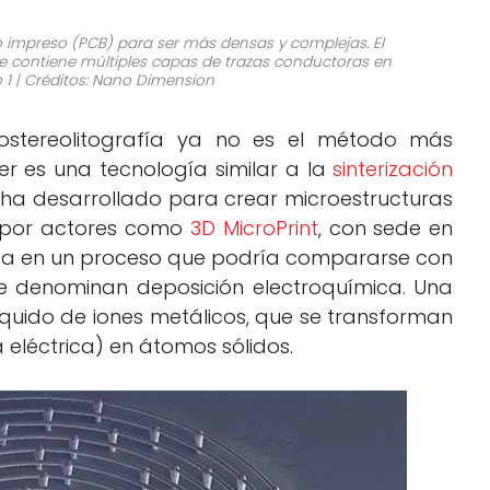
 impreso (PCB) para ser más densas y complejas. El
que contiene múltiples capas de trazas conductoras en
 1 | Créditos: Nano Dimension
rostereolitografía ya no es el método más
er es una tecnología similar a la
sinterización
e ha desarrollado para crear microestructuras
a por actores como
3D MicroPrint
, con sede en
asa en un proceso que podría compararse con
ue denominan deposición electroquímica. Una
quido de iones metálicos, que se transforman
 eléctrica) en átomos sólidos.