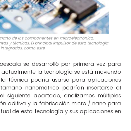
 tamaño de los componentes en microelectrónica,
s y técnicas. El principal impulsor de esta tecnología
s integrados, como este.
roescala se desarrolló por primera vez para
ero actualmente la tecnología se está moviendo
la técnica podría usarse para aplicaciones
tamaño nanométrico podrían insertarse al
l siguiente apartado, analizamos múltiples
ión aditiva y la fabricación micro / nano para
tual de esta tecnología y sus aplicaciones en