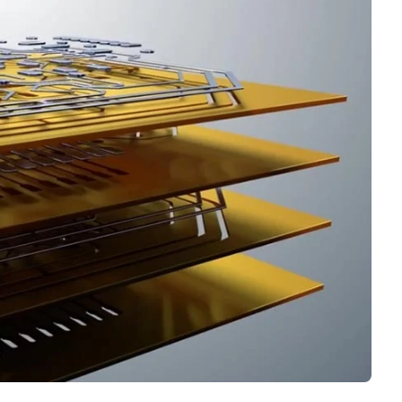
Negocios
Rankings 3D
Softwares 3D
Vídeos