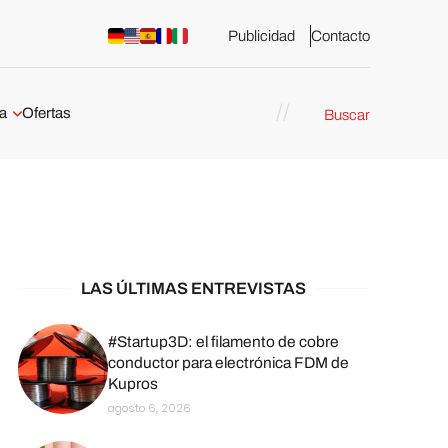
Publicidad
Contacto
a
Ofertas
Buscar
esión 3D
rs de impresión 3D
ña:
bricación
arcelona
LAS ÚLTIMAS ENTREVISTAS
stribuidores y
sión 3D en
#Startup3D: el filamento de cobre
conductor para electrónica FDM de
Kupros
México
agosto 6, 2026