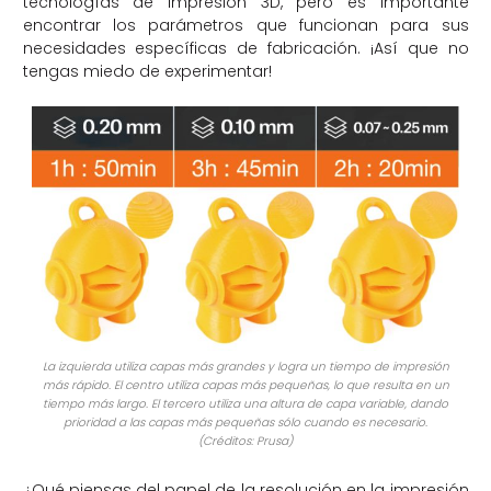
tecnologías de impresión 3D, pero es importante
encontrar los parámetros que funcionan para sus
necesidades específicas de fabricación. ¡Así que no
tengas miedo de experimentar!
La izquierda utiliza capas más grandes y logra un tiempo de impresión
más rápido. El centro utiliza capas más pequeñas, lo que resulta en un
tiempo más largo. El tercero utiliza una altura de capa variable, dando
prioridad a las capas más pequeñas sólo cuando es necesario.
(Créditos: Prusa)
¿Qué piensas del papel de la resolución en la impresión