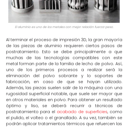
El aluminio es uno de los metales con mejor relación fuerza-peso.
Al terminar el proceso de impresión 3D, la gran mayoría
de las piezas de aluminio requieren ciertos pasos de
postratamiento. Esto se debe principalmente a
que
muchas de las tecnologías compatibles con este
metal forman parte de la familia de lecho de polvo. Así,
uno de los primeros procesos a realizar será la
eliminación del polvo sobrante
y lo soportes de
fabricación, en caso de que se hayan utilizado
.
Además,
la
s piezas suelen salir de la máquina con una
rugosidad superficial
notable
, que suele ser mayor que
en otros
materiales
en polvo
.
Para obtener un resultado
óptimo y liso, se deberá recurrir a técnicas de
postratamiento para el
acabado de superficies
, como
el pulido, el volteo
o el granallado
.
A su vez, también se
podrán aplicar tratamientos térmicos que refuercen las