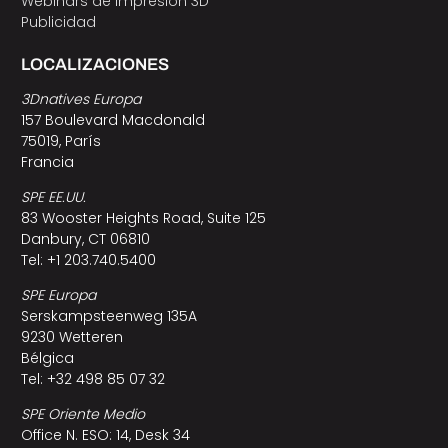
Webinars de impresión 3D
Publicidad
LOCALIZACIONES
3Dnatives Europa
157 Boulevard Macdonald
75019, París
Francia
SPE EE.UU.
83 Wooster Heights Road, Suite 125
Danbury, CT 06810
Tel: +1 203.740.5400
SPE Europa
Serskampsteenweg 135A
9230 Wetteren
Bélgica
Tel: +32 498 85 07 32
SPE Oriente Medio
Office N. ESO: 14, Desk 34