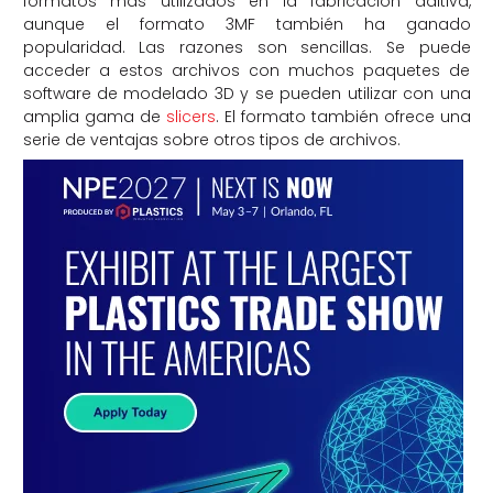
formatos más utilizados en la fabricación aditiva,
aunque el formato 3MF también ha ganado
popularidad. Las razones son sencillas. Se puede
acceder a estos archivos con muchos paquetes de
software de modelado 3D y se pueden utilizar con una
amplia gama de
slicers
. El formato también ofrece una
serie de ventajas sobre otros tipos de archivos.