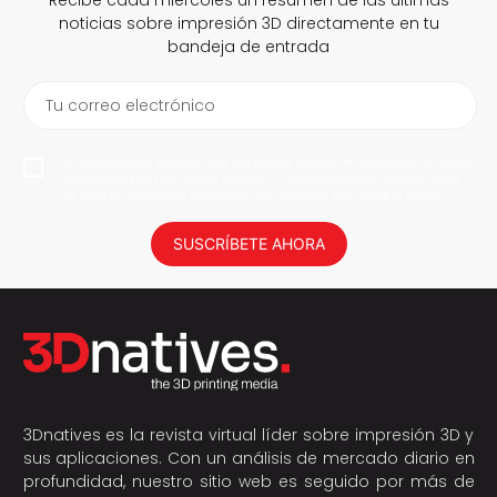
Recibe cada miércoles un resumen de las últimas
noticias sobre impresión 3D directamente en tu
bandeja de entrada
Tu correo electrónico
Al suscribirme, permito que 3Dnatives guarde mi dirección de correo
electrónico para enviarme noticias y actualizaciones. Podrás darte
de baja en cualquier momento. ¡No daremos tus datos a nadie!
SUSCRÍBETE AHORA
3Dnatives es la revista virtual líder sobre impresión 3D y
sus aplicaciones. Con un análisis de mercado diario en
profundidad, nuestro sitio web es seguido por más de