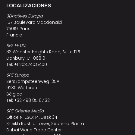
LOCALIZACIONES
3Dnatives Europa
157 Boulevard Macdonald
75019, París
Francia
SPE EE.UU.
83 Wooster Heights Road, Suite 125
Danbury, CT 06810
Tel: +1 203.740.5400
SPE Europa
Serskampsteenweg 135A
9230 Wetteren
Bélgica
Tel: +32 498 85 07 32
SPE Oriente Medio
Office N. ESO: 14, Desk 34
Sheikh Rashid Tower, Séptima Planta
Dubai World Trade Center