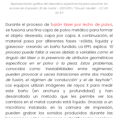
Representación gráfica del dispositivo experimental para escuchar los
errores de impresión 3D de metal – 2023 EPFL / Titouan Veuillet – CC-BY-
SA 4.0
Durante el proceso de
fusión láser por lecho de polvo
,
se fusiona una fina capa de polvo metálico para formar
el objeto deseado, capa por capa. A continuación, el
material pasa por diferentes fases -sólida, líquida y
gaseosa- creando un baño fundido. La EPFL explica:
“El
proceso puede fallar a veces debido a variables como el
ángulo del láser o la presencia de atributos geométricos
específicos en el polvo o la pieza. Estos problemas,
conocidos como ‘inestabilidades entre regímenes’,
pueden provocar a veces transiciones entre dos modos
de fusión, el régimen de ‘conducción’ y el de ‘keyhole’”
.
Los equipos utilizan imágenes de rayos X para medir
este baño (en anchura y profundidad) y han
desarrollado un método que les permite ver los
cambios en el metal cuando está líquido. Gracias a un
micrófono instalado en la cámara de impresión,
pueden grabar los sonidos producidos durante las