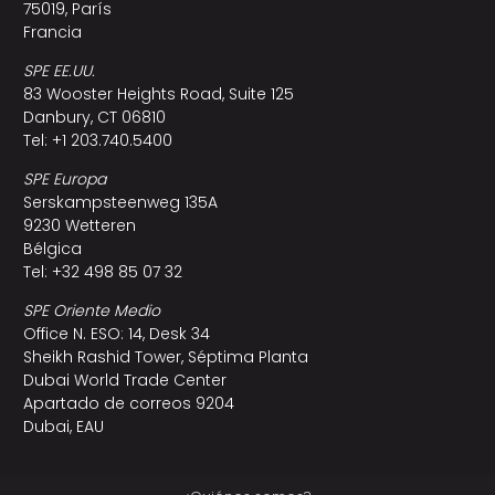
75019, París
Francia
SPE EE.UU.
83 Wooster Heights Road, Suite 125
Danbury, CT 06810
Tel: +1 203.740.5400
SPE Europa
Serskampsteenweg 135A
9230 Wetteren
Bélgica
Tel: +32 498 85 07 32
SPE Oriente Medio
Office N. ESO: 14, Desk 34
Sheikh Rashid Tower, Séptima Planta
Dubai World Trade Center
Apartado de correos 9204
Dubai, EAU