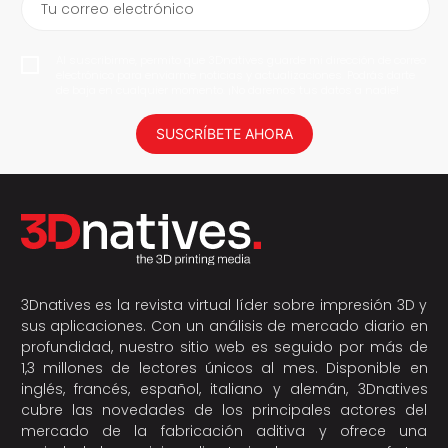
Tu correo electrónico
Al suscribirme, permito que 3Dnatives guarde mi dirección de correo
electrónico para enviarme noticias y actualizaciones. Podrás darte
de baja en cualquier momento. ¡No daremos tus datos a nadie!
SUSCRÍBETE AHORA
3Dnatives es la revista virtual líder sobre impresión 3D y
sus aplicaciones. Con un análisis de mercado diario en
profundidad, nuestro sitio web es seguido por más de
1,3 millones de lectores únicos al mes. Disponible en
inglés, francés, español, italiano y alemán, 3Dnatives
cubre las novedades de los principales actores del
mercado de la fabricación aditiva y ofrece una