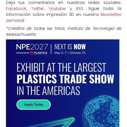
Deja tus comentarios en nuestras redes sociales:
Facebook
,
Twitter
,
Youtube
y
RSS
. Sigue toda la
información sobre impresión 3D en nuestra
Newsletter
semanal
.
*Créditos de todas las fotos: Instituto de Tecnología de
Massachusetts.