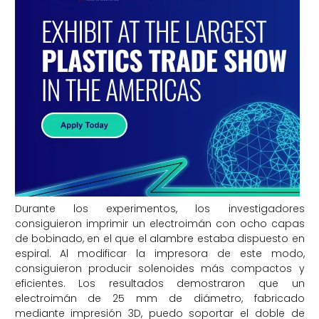
Durante los experimentos, los investigadores
consiguieron imprimir un electroimán con ocho capas
de bobinado, en el que el alambre estaba dispuesto en
espiral. Al modificar la impresora de este modo,
consiguieron producir solenoides más compactos y
eficientes. Los resultados demostraron que un
electroimán de 25 mm de diámetro, fabricado
mediante impresión 3D, puedo soportar el doble de