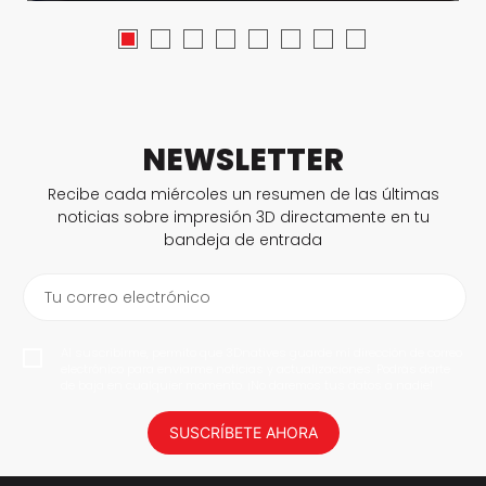
NEWSLETTER
Recibe cada miércoles un resumen de las últimas
noticias sobre impresión 3D directamente en tu
bandeja de entrada
Tu correo electrónico
Al suscribirme, permito que 3Dnatives guarde mi dirección de correo
electrónico para enviarme noticias y actualizaciones. Podrás darte
de baja en cualquier momento. ¡No daremos tus datos a nadie!
SUSCRÍBETE AHORA