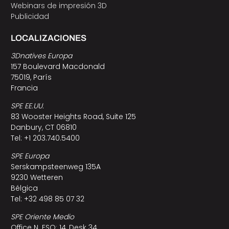
Webinars de impresión 3D
Publicidad
LOCALIZACIONES
3Dnatives Europa
157 Boulevard Macdonald
75019, París
Francia
SPE EE.UU.
83 Wooster Heights Road, Suite 125
Danbury, CT 06810
Tel: +1 203.740.5400
SPE Europa
Serskampsteenweg 135A
9230 Wetteren
Bélgica
Tel: +32 498 85 07 32
SPE Oriente Medio
Office N. ESO: 14, Desk 34