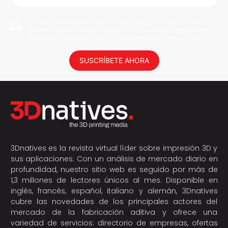
Al suscribirme, permito que 3Dnatives guarde mi dirección de correo
electrónico para enviarme noticias y actualizaciones. Podrás darte
de baja en cualquier momento. ¡No daremos tus datos a nadie!
SUSCRÍBETE AHORA
3Dnatives es la revista virtual líder sobre impresión 3D y
sus aplicaciones. Con un análisis de mercado diario en
profundidad, nuestro sitio web es seguido por más de
1,3 millones de lectores únicos al mes. Disponible en
inglés, francés, español, italiano y alemán, 3Dnatives
cubre las novedades de los principales actores del
mercado de la fabricación aditiva y ofrece una
variedad de servicios: directorio de empresas, ofertas