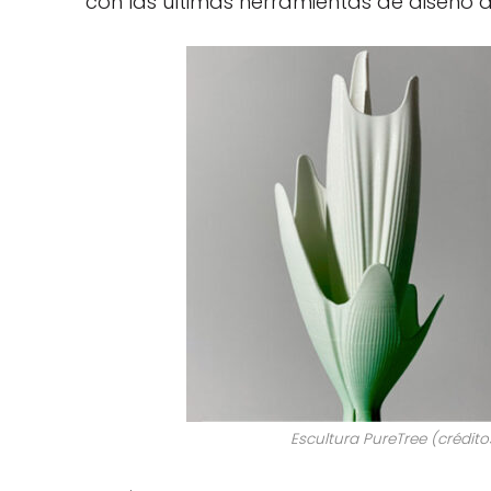
con las últimas herramientas de diseño d
Escultura PureTree (crédito