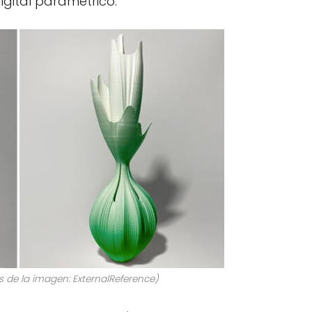
igital paramétrico.
s de la imagen: ExternalReference)