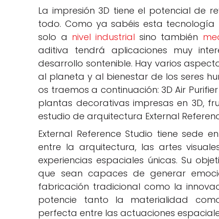
La impresión 3D tiene el potencial de 
todo. Como ya sabéis esta tecnología t
solo a
nivel industrial
sino también
med
aditiva tendrá aplicaciones muy int
desarrollo sontenible. Hay varios aspect
al planeta y al bienestar de los seres h
os traemos a continuación: 3D Air Purifie
plantas decorativas impresas en 3D, fru
estudio de arquitectura External Referen
External Reference Studio tiene sede e
entre la arquitectura, las artes visual
experiencias espaciales únicas. Su objet
que sean capaces de generar emocione
fabricación tradicional como la innova
potencie tanto la materialidad como 
perfecta entre las actuaciones espaciales 