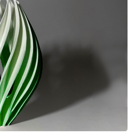
Negocios
Rankings 3D
Softwares 3D
Vídeos