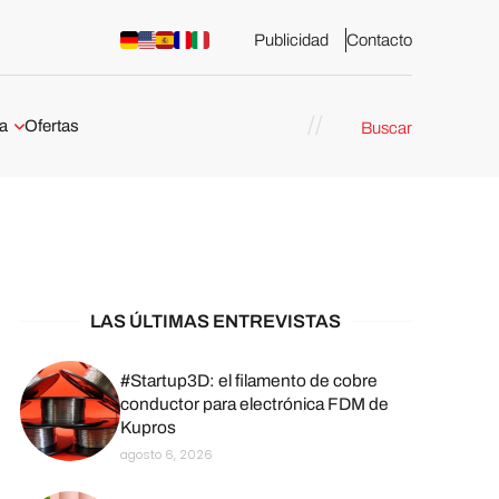
Publicidad
Contacto
a
Ofertas
Buscar
esión 3D
rs de impresión 3D
ña:
bricación
arcelona
LAS ÚLTIMAS ENTREVISTAS
stribuidores y
sión 3D en
#Startup3D: el filamento de cobre
conductor para electrónica FDM de
Kupros
México
agosto 6, 2026