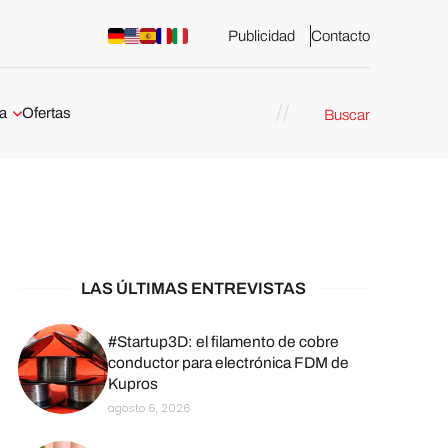
Publicidad
Contacto
a
Ofertas
Buscar
esión 3D
rs de impresión 3D
ña:
bricación
arcelona
LAS ÚLTIMAS ENTREVISTAS
stribuidores y
sión 3D en
#Startup3D: el filamento de cobre
conductor para electrónica FDM de
Kupros
México
agosto 6, 2026