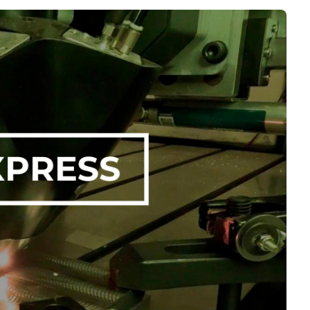
Negocios
Rankings 3D
Softwares 3D
Vídeos