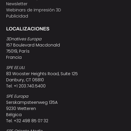
Newsletter
Webinars de impresión 3D
Publicidad
LOCALIZACIONES
3Dnatives Europa
157 Boulevard Macdonald
75019, París
Francia
SPE EE.UU.
83 Wooster Heights Road, Suite 125
Danbury, CT 06810
Tel: +1 203.740.5400
SPE Europa
Serskampsteenweg 135A
9230 Wetteren
Bélgica
Tel: +32 498 85 07 32
SPE Oriente Medio