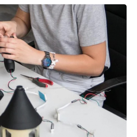
Negocios
Rankings 3D
Softwares 3D
Vídeos