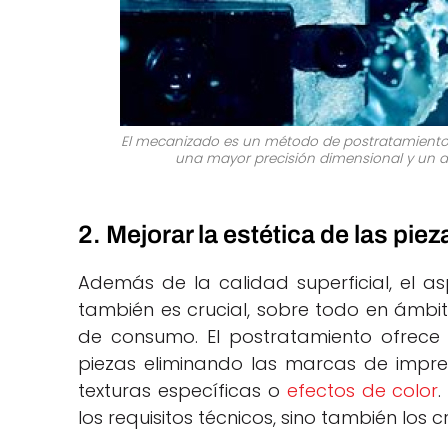
El mecanizado es un método de postratamiento q
una mayor precisión dimensional y un ac
2. Mejorar la estética de las piez
Además de la calidad superficial, el a
también es crucial, sobre todo en ámbi
de consumo. El postratamiento ofrece 
piezas eliminando las marcas de impr
texturas específicas o
efectos de color
.
los requisitos técnicos, sino también los cr