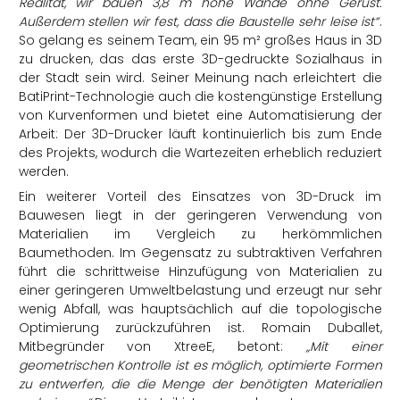
Realität, wir bauen 3,8 m hohe Wände ohne Gerüst.
Außerdem stellen wir fest, dass die Baustelle sehr leise ist“
.
So gelang es seinem Team, ein 95 m² großes Haus in 3D
zu drucken, das das erste 3D-gedruckte Sozialhaus in
der Stadt sein wird. Seiner Meinung nach erleichtert die
BatiPrint-Technologie auch die kostengünstige Erstellung
von Kurvenformen und bietet eine Automatisierung der
Arbeit: Der 3D-Drucker läuft kontinuierlich bis zum Ende
des Projekts, wodurch die Wartezeiten erheblich reduziert
werden.
Ein weiterer Vorteil des Einsatzes von 3D-Druck im
Bauwesen liegt in der geringeren Verwendung von
Materialien im Vergleich zu herkömmlichen
Baumethoden. Im Gegensatz zu subtraktiven Verfahren
führt die schrittweise Hinzufügung von Materialien zu
einer geringeren Umweltbelastung und erzeugt nur sehr
wenig Abfall, was hauptsächlich auf die topologische
Optimierung zurückzuführen ist. Romain Duballet,
Mitbegründer von XtreeE, betont:
„Mit einer
geometrischen Kontrolle ist es möglich, optimierte Formen
zu entwerfen, die die Menge der benötigten Materialien