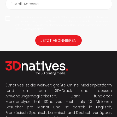
E-Mail-Adresse
Mit dem Abonnieren erlaube ich 3Dnatives meine E-Mail-Adresse
abzuspeichern, um mir News und Updates zu senden. Sie können
jederzeit den Newsletter deabonnieren. Ihre Daten werden nicht an
Dritte weitergegeben!
JETZT ABONNIEREN
3Dnatives ist die weltweit größte Online-Medienplattform
rund um den 3D-Druck und dessen
Anwendungsmöglichkeiten. Dank fundierter
Marktanalyse hat 3Dnatives mehr als 1,3 Millionen
Besucher pro Monat und ist derzeit in Englisch,
Französisch, Spanisch, Italienisch und Deutsch verfügbar.