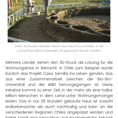
WASP 3D Drucker arbeiten daran eine Zukunft zu schaffen, in der
umweltfreundliche Materialien 3D gedruckte Häuser schaffen.
Mehrere Länder ziehen den 3D-Druck als Lösung für die
Wohnungskrise in Betracht. In Chile zum Beispiel wurde
kürzlich das Projekt Casa Semilla ins Leben gerufen, das
aus einer Zusammenarbeit zwischen der Bio-Bio-
Universität und der ANID hervorgegangen ist. Diese
Initiative kommt zu einer Zeit, in der mehr als eine halbe
Million Menschen in dem Land unter Wohnungsmangel
leiden. Das in nur 29 Stunden gebaute Haus ist sowohl
erdbebensicher als auch nachhaltig und kann an die
verschiedenen Regionen Chiles angepasst werden und
bietet somit eine innovative und erschwingliche Antwort