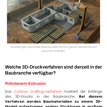
Großflächige industrielle Betondrucker können ganze Hausstrukturen
autonom erstellen.
Welche 3D-Druckverfahren sind derzeit in der
Baubranche verfügbar?
Roboterarm-Extrusion
Das
Contour Crafting-Verfahren
markiert die Anfänge
des 3D-Drucks in der Baubranche.
Bei diesem
Verfahren werden Baumaterialien zu einem 3D-
Modell aufgetragen, sodass Strukturen in großem