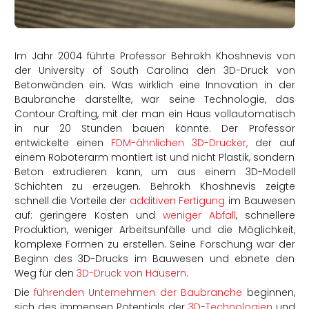
rtern
Im Jahr 2004 führte Professor Behrokh Khoshnevis von
der University of South Carolina den 3D-Druck von
Betonwänden ein. Was wirklich eine Innovation in der
Baubranche darstellte, war seine Technologie, das
Contour Crafting, mit der man ein Haus vollautomatisch
in nur 20 Stunden bauen könnte. Der Professor
entwickelte einen
FDM-ähnlichen 3D-Drucker,
der auf
einem Roboterarm montiert ist und nicht Plastik, sondern
Beton extrudieren kann, um aus einem 3D-Modell
Schichten zu erzeugen. Behrokh Khoshnevis zeigte
schnell die Vorteile der
additiven Fertigung
im Bauwesen
auf: geringere Kosten und
weniger Abfall
, schnellere
Produktion, weniger Arbeitsunfälle und die Möglichkeit,
komplexe Formen zu erstellen. Seine Forschung war der
Beginn des 3D-Drucks im Bauwesen und ebnete den
Weg für den
3D-Druck von Häusern
.
Die
führenden Unternehmen der Baubranche
beginnen,
sich des immensen Potentials der
3D-Technologien
und