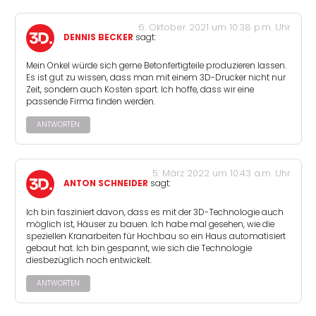
6. Oktober 2021 um 10:38 p.m. Uhr
DENNIS BECKER
sagt:
Mein Onkel würde sich gerne Betonfertigteile produzieren lassen.
Es ist gut zu wissen, dass man mit einem 3D-Drucker nicht nur
Zeit, sondern auch Kosten spart. Ich hoffe, dass wir eine
passende Firma finden werden.
ANTWORTEN
5. März 2022 um 10:43 a.m. Uhr
ANTON SCHNEIDER
sagt:
Ich bin fasziniert davon, dass es mit der 3D-Technologie auch
möglich ist, Häuser zu bauen. Ich habe mal gesehen, wie die
speziellen Kranarbeiten für Hochbau so ein Haus automatisiert
gebaut hat. Ich bin gespannt, wie sich die Technologie
diesbezüglich noch entwickelt.
ANTWORTEN