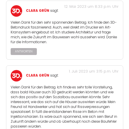
12. Mai 2023 um 8:33 p.m. Uhr
CLARA GRÜN
sagt:
Vielen Dank für den sehr spannenden Beitrag. Ich finde den 3D-
Betondruck faszinierend. Auch, weil direkt im Drucker ein Art-
Kransystem eingebaut ist. Ich studiere Architektur und frage
mich, wie die Zukunft im Bauwesen wohl aussehen wird. Danke
für die Informationen.
ANTWORTEN
1. Juli 2023 um 3:15 p.m. Uhr
CLARA GRÜN
sagt:
Vielen Dank für den Beitrag. Ich finde es sehr tolle Vorstellung,
dass bald Häuser auch 3D gedruckt werden könnten und wie
sich das positiv auf den Sozialbau auswirken könnte. Sehr
interessant, wie das sich auf die Häuser auswirken würde. Mein
Freund ist Handwerker und hat sich auf Rissverpressungen
spezialisiert. Er füllt die entstandenen Risse im Beton mit
Injektionsharzen. Es wäre auch spannend, wie sich sein Beruf in
Zukunft ändern würde und ob überhaupt noch diese Baufehler
passieren würden.