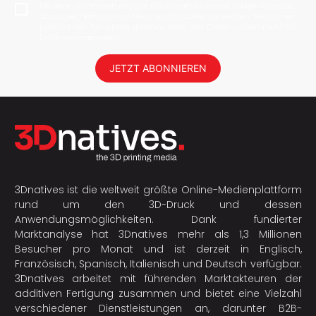
Mit dem Abonnieren erlaube ich 3Dnatives meine E-Mail-Adresse
abzuspeichern, um mir News und Updates zu senden. Sie können
jederzeit den Newsletter deabonnieren. Ihre Daten werden nicht an
Dritte weitergegeben!
JETZT ABONNIEREN
3Dnatives ist die weltweit größte Online-Medienplattform
rund um den 3D-Druck und dessen
Anwendungsmöglichkeiten. Dank fundierter
Marktanalyse hat 3Dnatives mehr als 1,3 Millionen
Besucher pro Monat und ist derzeit in Englisch,
Französisch, Spanisch, Italienisch und Deutsch verfügbar.
3Dnatives arbeitet mit führenden Marktakteuren der
additiven Fertigung
zusammen und bietet eine Vielzahl
verschiedener Dienstleistungen an, darunter B2B-