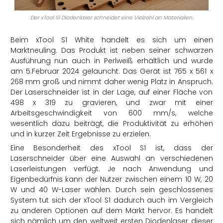
Der xTool S1 Diodenlaser schneidet eine Vielzahl an Materialien.
Beim
xTool
S1 White handelt es sich um einen
Marktneuling. Das Produkt ist neben seiner schwarzen
Ausführung nun auch in Perlweiß erhältlich und wurde
am 5.Februar 2024 gelauncht. Das Gerät ist 765 x 561 x
268 mm groß und nimmt daher wenig Platz in Anspruch.
Der Laserschneider ist in der Lage, auf einer Fläche von
498 x 319 zu
gravieren,
und zwar mit einer
Arbeitsgeschwindigkeit von 600 mm/s, welche
wesentlich dazu beiträgt, die Produktivität zu erhöhen
und in kurzer Zeit Ergebnisse zu erzielen.
Eine Besonderheit des
xTool
S1 ist, dass der
Laserschneider über eine Auswahl an verschiedenen
Laserleistungen verfügt. Je nach Anwendung und
Eigenbedürfnis kann der Nutzer zwischen einem 10 W, 20
W und 40 W-Laser wählen.
Durch
sein geschlossenes
System tut sich der
xTool
S1 dadurch auch im Vergleich
zu anderen Optionen auf dem Markt hervor. Es handelt
sich nämlich um den weltweit ersten Diodenlaser dieser