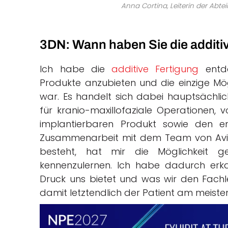
Anna Cortina, Leiterin der Abt
3DN: Wann haben Sie die additiv
Ich habe die
additive Fertigung
entde
Produkte anzubieten und die einzige Mögl
war. Es handelt sich dabei hauptsächl
für kranio-maxillofaziale Operationen,
implantierbaren Produkt sowie den en
Zusammenarbeit mit dem Team von Avin
besteht, hat mir die Möglichkeit 
kennenzulernen. Ich habe dadurch erk
Druck uns bietet und was wir den Fach
damit letztendlich der Patient am meisten 