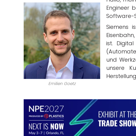
Engineer b
Software-S
Siemens is
Eisenbahn
ist. Digit
(Automaten
und Werkz
unsere Ku
Herstellun
Emilien Goetz