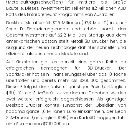
(Metallauftragsschweißen) für mittlere bis Große
Bauteile. Dieses Investment ist Teil eines 11,2 Millionen AUD
Potts des Entrepreneurs’ Programms von Australien.
Desktop Metal erhält $115 Millionen (97,3 Mio. €) in einer
Serie D Finanzierungsrunde und erhöht somit das
Gesamtinvestment auf $212 Mio. Das Startup aus dem
amerikanischen Boston stellt Metall-3D-Drucker her, die
aufgrund der neuen Technologie dahinter schneller und
effizienter als bestehende Modelle sind.
Auf Kickstarter gibt es derzeit eine ganze Reihe an
erfolgreichen Kampagnen für 3D-Drucker. Der
SparkMaker hat sein Finanzierungsziel über das 10-fache
übertroffen und bereits mehr als $260.000 gesammelt.
Dieser Erfolg ist dem äußerst günstigen Preis (anfänglich
$99) für ein SLA-Gerät zu verdanken. Daneben wurden
zwei weitere erfolgreich abgeschlossen. Als günstiger
Desktop-Drucker konnte zunächst der Obsidian von
Kodama ganze 1,6 Millionen Euro einsammeln, der Bean
SLA-Drucker (anfänglich $199) von Kudo3D hingegen fuhr
eine Summe von $709.000 ein.