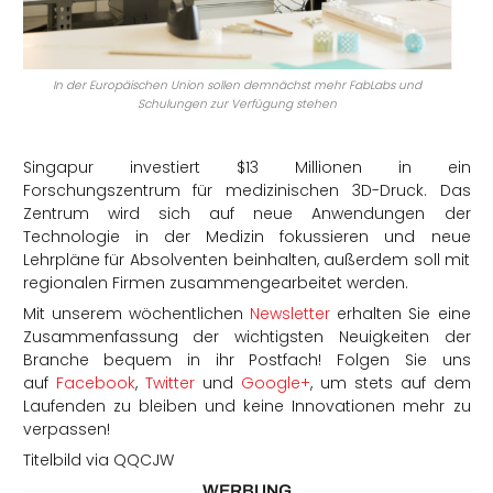
In der Europäischen Union sollen demnächst mehr FabLabs und
Schulungen zur Verfügung stehen
Singapur investiert $13 Millionen in ein
Forschungszentrum für medizinischen 3D-Druck. Das
Zentrum wird sich auf neue Anwendungen der
Technologie in der Medizin fokussieren und neue
Lehrpläne für Absolventen beinhalten, außerdem soll mit
regionalen Firmen zusammengearbeitet werden.
Mit unserem wöchentlichen
Newsletter
erhalten Sie eine
Zusammenfassung der wichtigsten Neuigkeiten der
Branche bequem in ihr Postfach! F
olgen Sie uns
auf
Facebook
,
Twitter
und
Google+
,
um stets auf dem
Laufenden zu bleiben und keine Innovationen mehr zu
verpassen!
Titelbild via QQCJW
WERBUNG