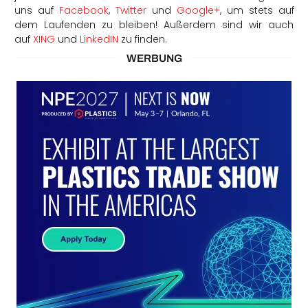
uns auf
Facebook
,
Twitter
und
Google+
, um stets auf
dem Laufenden zu bleiben! Außerdem sind wir auch
auf
XING
und
LinkedIN
zu finden.
WERBUNG