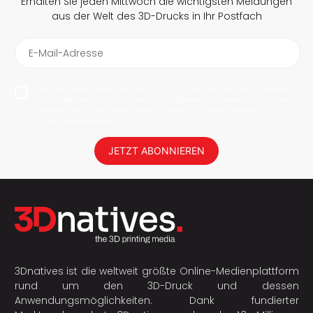
Erhalten Sie jeden Mittwoch die wichtigsten Meldungen
aus der Welt des 3D-Drucks in Ihr Postfach
E-Mail-Adresse
Mit dem Abonnieren erlaube ich 3Dnatives meine E-Mail-Adresse
abzuspeichern, um mir News und Updates zu senden. Sie können
jederzeit den Newsletter deabonnieren. Ihre Daten werden nicht an
Dritte weitergegeben!
JETZT ABONNIEREN
3Dnatives ist die weltweit größte Online-Medienplattform
rund um den 3D-Druck und dessen
Anwendungsmöglichkeiten. Dank fundierter