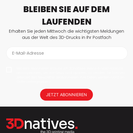
BLEIBEN SIE AUF DEM
LAUFENDEN
Erhalten Sie jeden Mittwoch die wichtigsten Meldungen
aus der Welt des 3D-Drucks in Ihr Postfach
E-Mail-Adresse
Mit dem Abonnieren erlaube ich 3Dnatives meine E-Mail-Adresse
abzuspeichern, um mir News und Updates zu senden. Sie können
jederzeit den Newsletter deabonnieren. Ihre Daten werden nicht an
Dritte weitergegeben!
JETZT ABONNIEREN