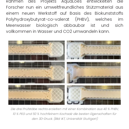
Rahmen des Projekts AquaLoes entwickelten die
Forscher nun ein umweltfreundliches Stützmaterial aus
einem neuen Werkstoff auf Basis des Biokunststoffs
Polyhydroxybutyrat-co-valerat (PHBV), welches im
Meerwasser biologisch abbaubar ist und sich
vollkommen in Wasser und CO2 umwandeln kann.
Die drei Prüfstäbe rechts erzielten mit einer Kombination aus 40 % PHBV,
10 % PEG und 50 % hochfeinem Kochsalz die besten Eigenschaften für
den 3D-Druck. (Bild: IKT, Universität Stuttgart)