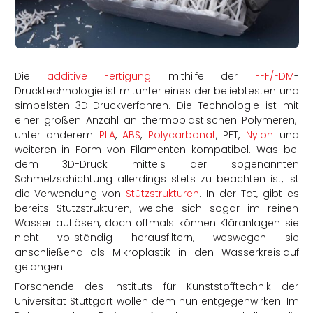
rtern
Die
additive Fertigung
mithilfe der
FFF/FDM
-
Drucktechnologie ist mitunter eines der beliebtesten und
simpelsten 3D-Druckverfahren. Die Technologie ist mit
einer großen Anzahl an thermoplastischen Polymeren,
unter anderem
PLA
,
ABS
,
Polycarbonat
, PET,
Nylon
und
weiteren in Form von Filamenten kompatibel. Was bei
dem 3D-Druck mittels der sogenannten
Schmelzschichtung allerdings stets zu beachten ist, ist
die Verwendung von
Stützstrukturen
. In der Tat, gibt es
bereits Stützstrukturen, welche sich sogar im reinen
Wasser auflösen, doch oftmals können Kläranlagen sie
nicht vollständig herausfiltern, weswegen sie
anschließend als Mikroplastik in den Wasserkreislauf
gelangen.
Forschende des Instituts für Kunststofftechnik der
Universität Stuttgart wollen dem nun entgegenwirken. Im