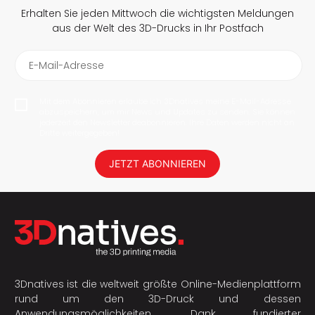
Erhalten Sie jeden Mittwoch die wichtigsten Meldungen
aus der Welt des 3D-Drucks in Ihr Postfach
E-Mail-Adresse
Mit dem Abonnieren erlaube ich 3Dnatives meine E-Mail-Adresse
abzuspeichern, um mir News und Updates zu senden. Sie können
jederzeit den Newsletter deabonnieren. Ihre Daten werden nicht an
Dritte weitergegeben!
JETZT ABONNIEREN
3Dnatives ist die weltweit größte Online-Medienplattform
rund um den 3D-Druck und dessen
Anwendungsmöglichkeiten. Dank fundierter