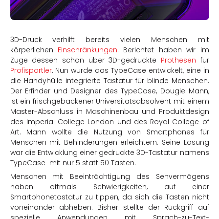
rtern
3D-Druck verhilft bereits vielen Menschen mit
körperlichen
Einschränkungen
. Berichtet haben wir im
Zuge dessen schon über 3D-gedruckte
Prothesen
für
Profisportler
. Nun wurde das TypeCase entwickelt, eine in
die Handyhülle integrierte Tastatur für blinde Menschen.
Der Erfinder und Designer des TypeCase, Dougie Mann,
ist ein frischgebackener Universitätsabsolvent mit einem
Master-Abschluss in Maschinenbau und Produktdesign
des Imperial College London und des Royal College of
Art. Mann wollte die Nutzung von Smartphones für
Menschen mit Behinderungen erleichtern. Seine Lösung
war die Entwicklung einer gedruckte 3D-Tastatur namens
TypeCase mit nur 5 statt 50 Tasten.
Menschen mit Beeinträchtigung des Sehvermögens
haben oftmals Schwierigkeiten, auf einer
Smartphonetastatur zu tippen, da sich die Tasten nicht
voneinander abheben. Bisher stellte der Rückgriff auf
spezielle Anwendungen mit Sprach-zu-Text-