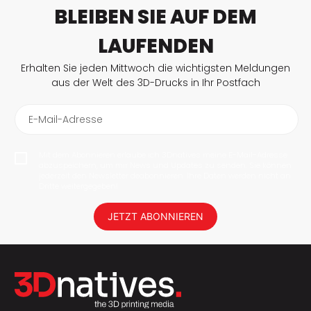
BLEIBEN SIE AUF DEM
LAUFENDEN
Erhalten Sie jeden Mittwoch die wichtigsten Meldungen
aus der Welt des 3D-Drucks in Ihr Postfach
E-Mail-Adresse
Mit dem Abonnieren erlaube ich 3Dnatives meine E-Mail-Adresse
abzuspeichern, um mir News und Updates zu senden. Sie können
jederzeit den Newsletter deabonnieren. Ihre Daten werden nicht an
Dritte weitergegeben!
JETZT ABONNIEREN