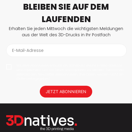
BLEIBEN SIE AUF DEM
LAUFENDEN
Erhalten Sie jeden Mittwoch die wichtigsten Meldungen
aus der Welt des 3D-Drucks in Ihr Postfach
E-Mail-Adresse
Mit dem Abonnieren erlaube ich 3Dnatives meine E-Mail-Adresse
abzuspeichern, um mir News und Updates zu senden. Sie können
jederzeit den Newsletter deabonnieren. Ihre Daten werden nicht an
Dritte weitergegeben!
JETZT ABONNIEREN