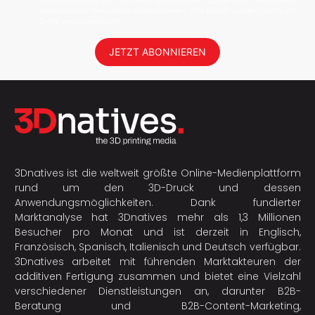
abzuspeichern, um mir News und Updates zu senden. Sie können
jederzeit den Newsletter deabonnieren. Ihre Daten werden nicht an
Dritte weitergegeben!
JETZT ABONNIEREN
3Dnatives ist die weltweit größte Online-Medienplattform
rund um den 3D-Druck und dessen
Anwendungsmöglichkeiten. Dank fundierter
Marktanalyse hat 3Dnatives mehr als 1,3 Millionen
Besucher pro Monat und ist derzeit in Englisch,
Französisch, Spanisch, Italienisch und Deutsch verfügbar.
3Dnatives arbeitet mit führenden Marktakteuren der
additiven Fertigung
zusammen und bietet eine Vielzahl
verschiedener Dienstleistungen an, darunter B2B-
Beratung und B2B-Content-Marketing,