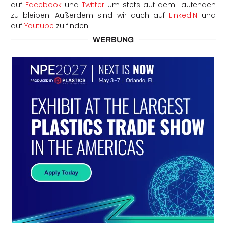
auf
Facebook
und
Twitter
um stets auf dem Laufenden
zu bleiben! Außerdem sind wir auch auf
LinkedIN
und
auf
Youtube
zu finden.
WERBUNG