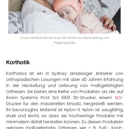
Invent Medical druckt auch 3D-Helme zur Bekämpfung von
Plagiozephalie.
Korthotik
Korthotics ist ein in Sydney ansässiger Anbieter von
orthopädischen Lösungen mit über 40 Jahren Erfahrung
in der Herstellung und Lieferung von maßgefertigten
Orthesen. Sie bieten eine Reihe von Produkten an, die auf
ihrem Systems ProX SLS 6100 3D-Drucker, einem
SLS
-
Drucker für den industriellen Einsatz, hergestellt werden;
ihr bevorzugtes Material ist Nylon-11. Nylon ist saugfähig,
stark und leicht, so dass sie hochwertige Produkte mit
minimalem Abfall herstellen können. Zu diesen Produkten
gehören maßgefertigte Orthesen, wie z. B. Fuß-, Kopf-,