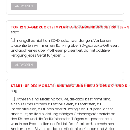
ANTWORTEN
15. Juli 2019 um 12:02 a.m. Uhr
TOP 12 3D-GEDRUCKTE IMPLANTATE: ANWENDUNGSBEISPIELE - 
sagt:
[…] mangelt es nicht an 3D-Druckanwendungen: Vor kurzem
präsentierten wir Ihnen ein Ranking über 3D-gedruckte Orthesen,
und auch eines über Prothesen präsentiert, da mit additiver
Fertigung jedes Gerät für jeden […]
ANTWORTEN
8. November 2019 um 2:50 p.m. Uhr
START-UP DES MONATS: ANDIAMO UND IHRE 3D-DRUCK- UND KI
sagt:
[…] Orthesen sind Medizinprodukte, die dazu bestimmt sind,
einen Teil des Körpers zu stabilisieren, zu entlasten, zu
immobilisieren, zu führen oder zu korrigieren. Da jeder Patient
anders ist, sollte ein leistungsfähiges Orthesengerät perfekt an
den Körper und die Bedürfnisse des Trägers angepasst sein,
was in der Praxis selten der Fall ist. Das Startup-Unternehmen
Andiamo mit Sitz in London ermöglicht es Kliniken und Ärzten,