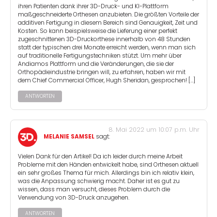
ihren Patienten dank ihrer 3D-Druck- und KI-Plattform
maßgeschneiderte Orthesen anzubieten. Die größten Vorteile der
additiven Fertigung in diesem Bereich sind Genauigkeit, Zeit und
Kosten. So kann beispielsweise die Lieferung einer perfekt
zugeschnittenen 3D-Druckorthese innerhalb von 48 Stunden
statt der typischen drei Monate erreicht werden, wenn man sich
auf traditionelle Fertigungstechniken stützt. Um mehr über
Andiamos Plattform und die Veränderungen, die sie der
Orthopädieindustrie bringen will, zu erfahren, haben wir mit
dem Chief Commercial Officer, Hugh Sheridan, gesprochen! […]
ANTWORTEN
8. Mai 2022 um 10:07 p.m. Uhr
MELANIE SAMSEL
sagt:
Vielen Dank für den Artikel! Da ich leider durch meine Arbeit
Probleme mit den Händen entwickelt habe, sind Orthesen aktuell
ein sehr großes Thema für mich. Allerdings bin ich relativ klein,
was die Anpassung schwierig macht. Daher ist es gut zu
wissen, dass man versucht, dieses Problem durch die
Verwendung von 3D-Druck anzugehen.
ANTWORTEN