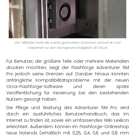
Der Hilfslüfter kühlt die zuletzt gedruckten Schichten schnell ab und
erleichtert so den Hochgeschwindigkeits-3D-Druck
Für Benutzer, die größere Teile oder mehrere Materialien
drucken möchten, zeigt der Flashforge Adventurer 5M
Pro jedoch seine Grenzen auf. Darüber hinaus könnten
anfängliche Kompatibilitätsprobleme mit der neuen
Orca-Flashforge-Software und deren späte
Veröffentlichung für Verwirrung bei den bestehenden
Nutzern gesorgt haben.
Die Pflege und Wartung des Adventurer 5M Pro wird
durch ein ausführliches Benutzerhandbuch, das im
Internet zu finden ist, sowie ein umfassendes Wiki-Lexikon
erleichtert. Außerdem können im Flashforge-Onlineshop
neue Hotends (erhältlich mit 0,25, 0,4, 0,6 und 0,8 mm