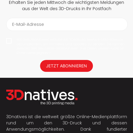
Erhalten Sie jeden Mittwoch die wichtigsten Meldungen
aus der Welt des 3D-Drucks in Ihr Postfach
E-Mail-Adresse
Mit dem Abonnieren erlaube ich 3Dnatives meine E-Mail-Adresse
abzuspeichern, um mir News und Updates zu senden. Sie können
jederzeit den Newsletter deabonnieren. Ihre Daten werden nicht an
Dritte weitergegeben!
JETZT ABONNIEREN
3Dnatives ist die weltweit größte Online-Medienplattform
rund um den 3D-Druck und dessen
Anwendungsmöglichkeiten. Dank fundierter