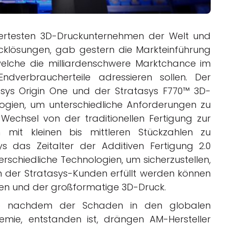
liertesten 3D-Druckunternehmen der Welt und
cklösungen, gab gestern die Markteinführung
elche die milliardenschwere Marktchance im
ndverbraucherteile adressieren sollen. Der
asys Origin One und der Stratasys F770™ 3D-
logien, um unterschiedliche Anforderungen zu
 Wechsel von der traditionellen Fertigung zur
 mit kleinen bis mittleren Stückzahlen zu
s das Zeitalter der Additiven Fertigung 2.0
erschiedliche Technologien, um sicherzustellen,
 der Stratasys-Kunden erfüllt werden können
hlen und der großformatige 3D-Druck.
ere nachdem der Schaden in den globalen
emie, entstanden ist, drängen AM-Hersteller