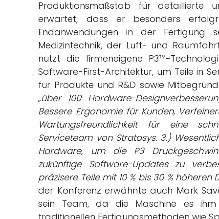
Produktionsmaßstab für detaillierte u
erwartet, dass er besonders erfolgr
Endanwendungen in der Fertigung s
Medizintechnik, der Luft- und Raumfahr
nutzt die firmeneigene P3™-Technolog
Software-First-Architektur, um Teile in S
für Produkte und R&D sowie Mitbegründe
„
über 100 Hardware-Designverbesserun
Bessere Ergonomie für Kunden, Verfeiner
Wartungsfreundlichkeit für eine sc
Serviceteam von Stratasys. 3.) Wesentlic
Hardware, um die P3 Druckgeschwindig
zukünftige Software-Updates zu verbe
präzisere Teile mit 10 % bis 30 % höheren
der Konferenz erwähnte auch Mark Sava
sein Team, da die Maschine es ihm e
traditionellen Fertigungsmethoden wie S