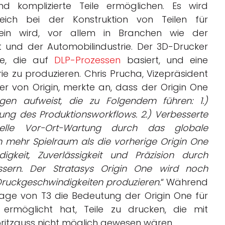
nd komplizierte Teile ermöglichen. Es wird
eich bei der Konstruktion von Teilen für
ein wird, vor allem in Branchen wie der
t und der Automobilindustrie. Der 3D-Drucker
ie, die auf
DLP-Prozessen
basiert, und eine
erie zu produzieren. Chris Prucha, Vizepräsident
r von Origin, merkte an, dass der Origin One
gen aufweist, die zu Folgendem führen: 1.)
ung des Produktionsworkflows. 2.) Verbesserte
hnelle Vor-Ort-Wartung durch das globale
h mehr Spielraum als die vorherige Origin One
keit, Zuverlässigkeit und Präzision durch
ssern. Der Stratasys Origin One wird noch
 Druckgeschwindigkeiten produzieren.
“ Während
ge von T3 die Bedeutung der Origin One für
rmöglicht hat, Teile zu drucken, die mit
pritzguss nicht möglich gewesen wären.