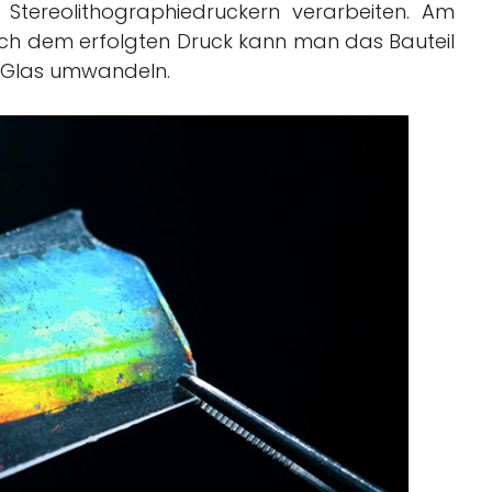
 Stereolithographiedruckern verarbeiten. Am
ach dem erfolgten Druck kann man das Bauteil
 Glas umwandeln.